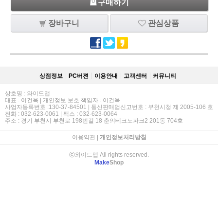
구매하기
장바구니
관심상품
상점정보
PC버젼
이용안내
고객센터
커뮤니티
상호명 : 와이드맵
대표 : 이건옥 | 개인정보 보호 책임자 : 이건옥
사업자등록번호 :130-37-84501 | 통신판매업신고번호 : 부천시청 제 2005-106 호
전화 : 032-623-0061 | 팩스 : 032-623-0064
주소 : 경기 부천시 부천로 198번길 18 춘의테크노파크2 201동 704호
이용약관
|
개인정보처리방침
ⓒ와이드맵 All rights reserved.
Make
Shop