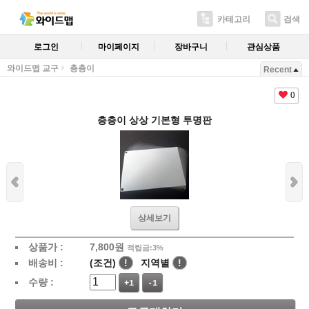
카테고리
검색
로그인
마이페이지
장바구니
관심상품
와이드맵 교구
층층이
Recent
0
층층이 상상 기본형 투명판
상세보기
상품가 :
7,800
원
적립금:3%
배송비 :
(조건)
!
지역별
!
수량 :
+1
-1