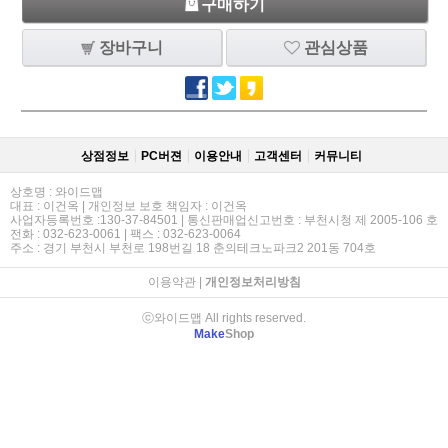
구매하기
장바구니
관심상품
상점정보
PC버젼
이용안내
고객센터
커뮤니티
상호명 : 와이드맵
대표 : 이건옥 | 개인정보 보호 책임자 : 이건옥
사업자등록번호 :130-37-84501 | 통신판매업신고번호 : 부천시청 제 2005-106 호
전화 : 032-623-0061 | 팩스 : 032-623-0064
주소 : 경기 부천시 부천로 198번길 18 춘의테크노파크2 201동 704호
이용약관
|
개인정보처리방침
ⓒ와이드맵 All rights reserved.
Make
Shop