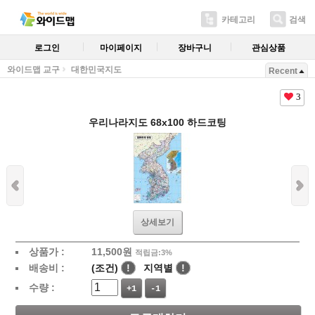
카테고리
검색
로그인
마이페이지
장바구니
관심상품
와이드맵 교구
대한민국지도
Recent
3
우리나라지도 68x100 하드코팅
상세보기
상품가 :
11,500
원
적립금:3%
배송비 :
(조건)
!
지역별
!
수량 :
+1
-1