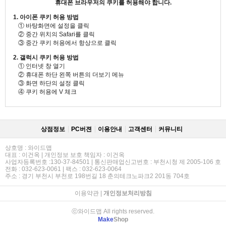
휴대폰 브라우저의 쿠키를 허용해야 합니다.
1. 아이폰 쿠키 허용 방법
① 바탕화면에 설정을 클릭
② 중간 위치의 Safari를 클릭
③ 중간 쿠키 허용에서 항상으로 클릭
2. 갤럭시 쿠키 허용 방법
① 인터넷 창 열기
② 휴대폰 하단 왼쪽 버튼의 더보기 메뉴
③ 화면 하단의 설정 클릭
④ 쿠키 허용에 V 체크
상점정보
PC버젼
이용안내
고객센터
커뮤니티
상호명 : 와이드맵
대표 : 이건옥 | 개인정보 보호 책임자 : 이건옥
사업자등록번호 :130-37-84501 | 통신판매업신고번호 : 부천시청 제 2005-106 호
전화 : 032-623-0061 | 팩스 : 032-623-0064
주소 : 경기 부천시 부천로 198번길 18 춘의테크노파크2 201동 704호
이용약관
|
개인정보처리방침
ⓒ와이드맵 All rights reserved.
Make
Shop