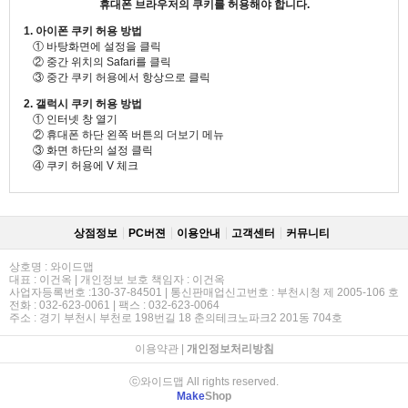
휴대폰 브라우저의 쿠키를 허용해야 합니다.
1. 아이폰 쿠키 허용 방법
① 바탕화면에 설정을 클릭
② 중간 위치의 Safari를 클릭
③ 중간 쿠키 허용에서 항상으로 클릭
2. 갤럭시 쿠키 허용 방법
① 인터넷 창 열기
② 휴대폰 하단 왼쪽 버튼의 더보기 메뉴
③ 화면 하단의 설정 클릭
④ 쿠키 허용에 V 체크
상점정보
PC버젼
이용안내
고객센터
커뮤니티
상호명 : 와이드맵
대표 : 이건옥 | 개인정보 보호 책임자 : 이건옥
사업자등록번호 :130-37-84501 | 통신판매업신고번호 : 부천시청 제 2005-106 호
전화 : 032-623-0061 | 팩스 : 032-623-0064
주소 : 경기 부천시 부천로 198번길 18 춘의테크노파크2 201동 704호
이용약관
|
개인정보처리방침
ⓒ와이드맵 All rights reserved.
Make
Shop