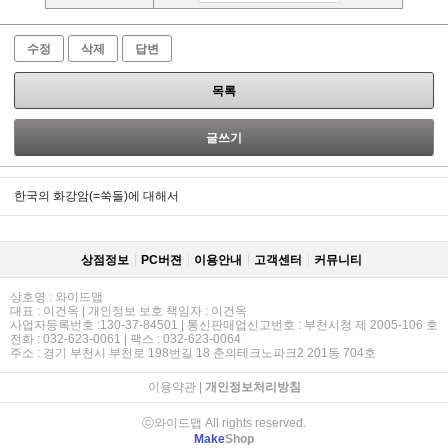
수정
삭제
답변
목록
글쓰기
한국의 화강암(=쑥돌)에 대해서
상점정보
PC버젼
이용안내
고객센터
커뮤니티
상호명 : 와이드맵
대표 : 이건옥 | 개인정보 보호 책임자 : 이건옥
사업자등록번호 :130-37-84501 | 통신판매업신고번호 : 부천시청 제 2005-106 호
전화 : 032-623-0061 | 팩스 : 032-623-0064
주소 : 경기 부천시 부천로 198번길 18 춘의테크노파크2 201동 704호
이용약관
|
개인정보처리방침
ⓒ와이드맵 All rights reserved.
Make
Shop