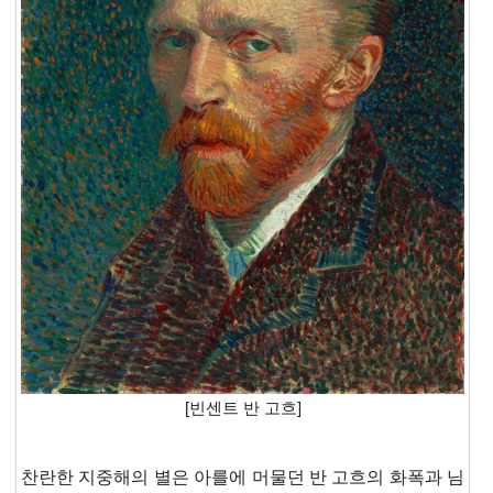
[빈센트 반 고흐]
찬란한 지중해의 별은 아를에 머물던 반 고흐의 화폭과 님