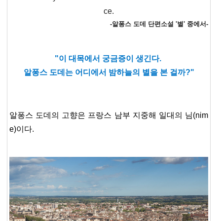
ce.
-알퐁스 도데 단편소설 '별' 중에서-
"이 대목에서 궁금증이 생긴다.
알퐁스 도데는 어디에서 밤하늘의 별을 본 걸까?"
알퐁스 도데의 고향은 프랑스 남부 지중해 일대의 님(nim
e)이다.