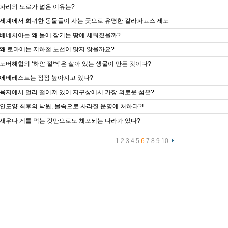
파리의 도로가 넓은 이유는?
세계에서 희귀한 동물들이 사는 곳으로 유명한 갈라파고스 제도
베네치아는 왜 물에 잠기는 땅에 세워졌을까?
왜 로마에는 지하철 노선이 많지 않을까요?
도버해협의 ‘하얀 절벽’은 살아 있는 생물이 만든 것이다?
에베레스트는 점점 높아지고 있나?
육지에서 멀리 떨어져 있어 지구상에서 가장 외로운 섬은?
인도양 최후의 낙원, 물속으로 사라질 운명에 처하다?!
새우나 게를 먹는 것만으로도 체포되는 나라가 있다?
1
2
3
4
5
6
7
8
9
10