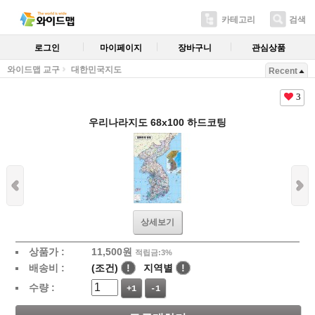
카테고리
검색
로그인
마이페이지
장바구니
관심상품
와이드맵 교구
대한민국지도
Recent
3
우리나라지도 68x100 하드코팅
상세보기
상품가 :
11,500
원
적립금:3%
배송비 :
(조건)
!
지역별
!
수량 :
+1
-1