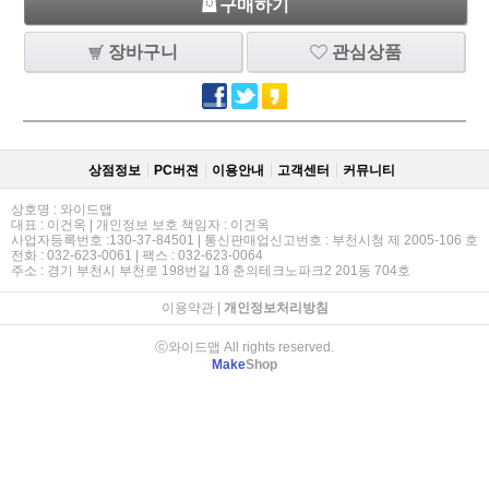
구매하기
장바구니
관심상품
상점정보
PC버젼
이용안내
고객센터
커뮤니티
상호명 : 와이드맵
대표 : 이건옥 | 개인정보 보호 책임자 : 이건옥
사업자등록번호 :130-37-84501 | 통신판매업신고번호 : 부천시청 제 2005-106 호
전화 : 032-623-0061 | 팩스 : 032-623-0064
주소 : 경기 부천시 부천로 198번길 18 춘의테크노파크2 201동 704호
이용약관
|
개인정보처리방침
ⓒ와이드맵 All rights reserved.
Make
Shop