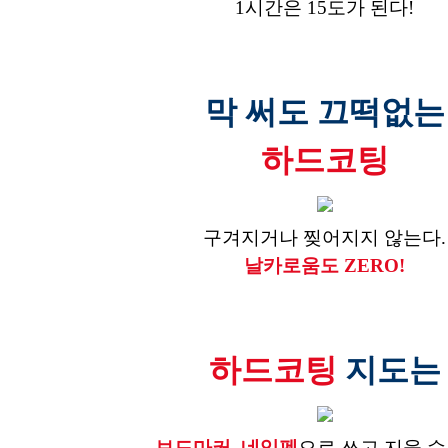
1시간은 15도가 된다!
막 써도 끄떡없는
하드코팅
구겨지거나 찢어지지 않는다.
날카로움도 ZERO!
하드코팅
지도는
보드마커,
네임펜
으로 쓰고 지울 수