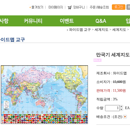
와이드맵 교구
>
세계지도
>
세계지도
>
이드맵 교구
만국기 세계지도 1
제조회사 : 와이드맵
소비자가 :
15,600
원
판매가격 :
11,500원
적립금액 :
3%
수량
EA
배송조건 : (조건)