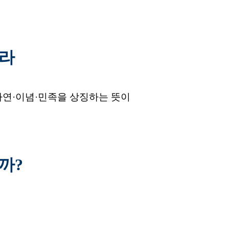
니라
자연·이념·민족을 상징하는 뜻이
까?